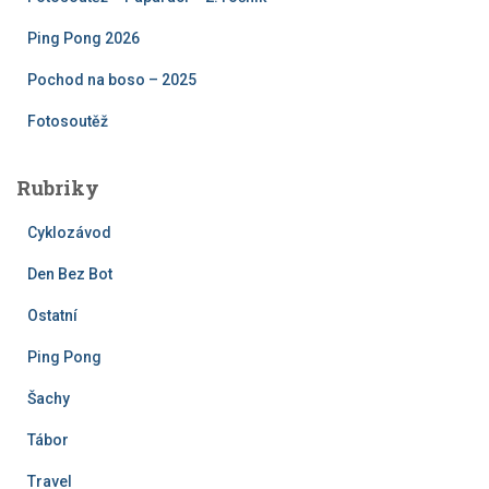
n
í
Ping Pong 2026
Pochod na boso – 2025
Fotosoutěž
Rubriky
Cyklozávod
Den Bez Bot
Ostatní
Ping Pong
Šachy
Tábor
Travel