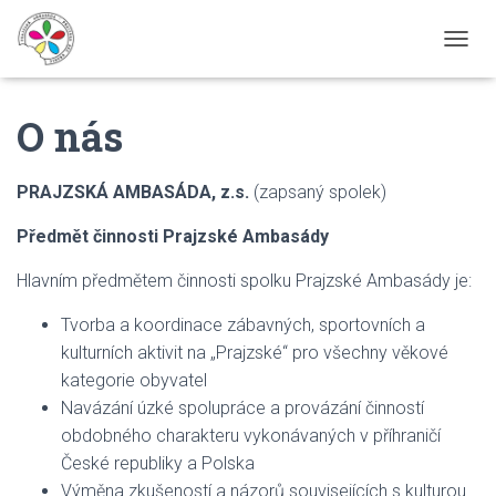
P
Ř
E
O nás
P
N
O
U
PRAJZSKÁ AMBASÁDA, z.s.
(zapsaný spolek)
T
N
Předmět činnosti Prajzské Ambasády
A
V
Hlavním předmětem činnosti spolku Prajzské Ambasády je:
I
G
Tvorba a koordinace zábavných, sportovních a
A
kulturních aktivit na „Prajzské“ pro všechny věkové
C
I
kategorie obyvatel
Navázání úzké spolupráce a provázání činností
obdobného charakteru vykonávaných v příhraničí
České republiky a Polska
Výměna zkušeností a názorů souvisejících s kulturou