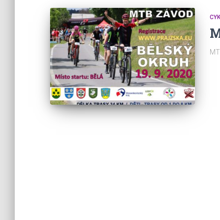
CY
M
MT