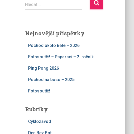
V
Hledat …
y
h
l
e
Nejnovější příspěvky
d
á
Pochod okolo Bělé – 2026
v
á
Fotosoutěž – Paparaci – 2. ročník
n
í
Ping Pong 2026
Pochod na boso – 2025
Fotosoutěž
Rubriky
Cyklozávod
Den Bez Bot