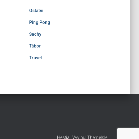
Ostatní
Ping Pong
Šachy
Tábor
Travel
Hestia | Vyvinul
ThemeIsle