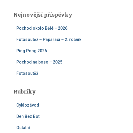
l
e
Nejnovější příspěvky
d
á
Pochod okolo Bělé – 2026
v
á
Fotosoutěž – Paparaci – 2. ročník
n
í
Ping Pong 2026
Pochod na boso – 2025
Fotosoutěž
Rubriky
Cyklozávod
Den Bez Bot
Ostatní