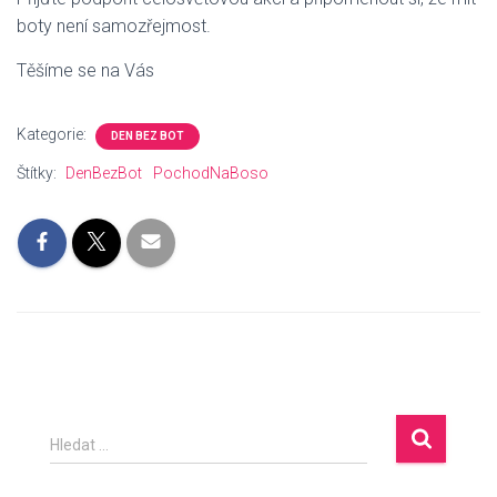
boty není samozřejmost.
Těšíme se na Vás
Kategorie:
DEN BEZ BOT
Štítky:
DenBezBot
PochodNaBoso
V
Hledat …
y
h