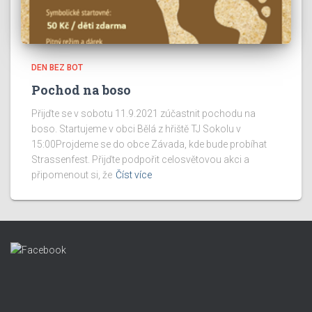
DEN BEZ BOT
Pochod na boso
Přijďte se v sobotu 11.9.2021 zúčastnit pochodu na
boso. Startujeme v obci Bělá z hřiště TJ Sokolu v
15:00Projdeme se do obce Závada, kde bude probíhat
Strassenfest. Přijďte podpořit celosvětovou akci a
připomenout si, že
Číst více