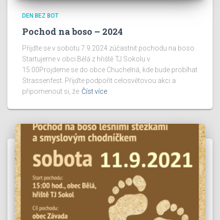
DEN BEZ BOT
Pochod na boso – 2024
Přijďte se v sobotu 7.9.2024 zúčastnit pochodu na boso.
Startujeme v obci Bělá z hřiště TJ Sokolu v
15:00Projdeme se do obce Chuchelná, kde bude probíhat
Strassenfest. Přijďte podpořit celosvětovou akci a
připomenout si, že
Číst více