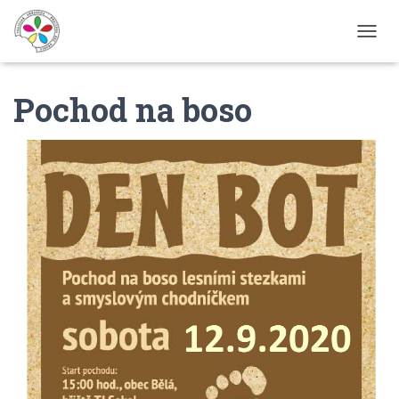
P
Ř
E
Pochod na boso
P
N
O
U
T
N
A
V
I
G
A
C
I