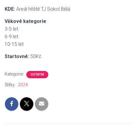
KDE:
Areál hřiště TJ Sokol Bělá
Věkové kategorie
:
3-5 let
6-9 let
10-15 let
Startovné:
50Kč
Kategorie:
OSTATNÍ
Štítky:
2024