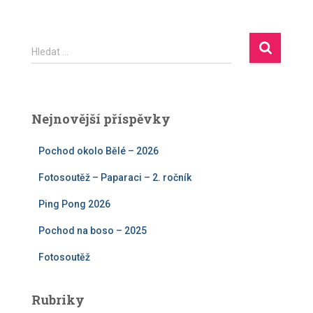
V
Hledat …
y
h
l
e
Nejnovější příspěvky
d
á
Pochod okolo Bělé – 2026
v
á
Fotosoutěž – Paparaci – 2. ročník
n
í
Ping Pong 2026
Pochod na boso – 2025
Fotosoutěž
Rubriky