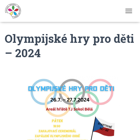
P
Ř
E
Olympijské hry pro děti
P
N
O
– 2024
U
T
N
A
V
I
G
A
C
I