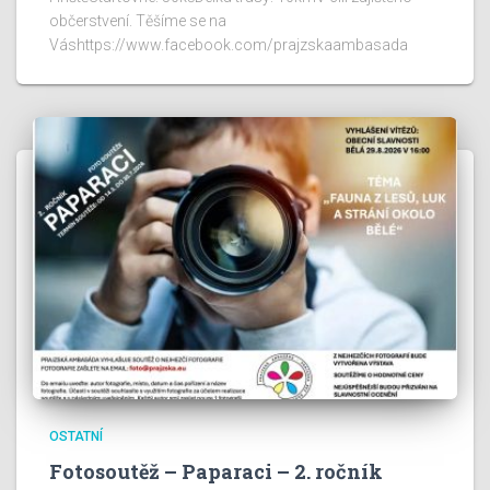
občerstvení. Těšíme se na
Váshttps://www.facebook.com/prajzskaambasada
OSTATNÍ
Fotosoutěž – Paparaci – 2. ročník