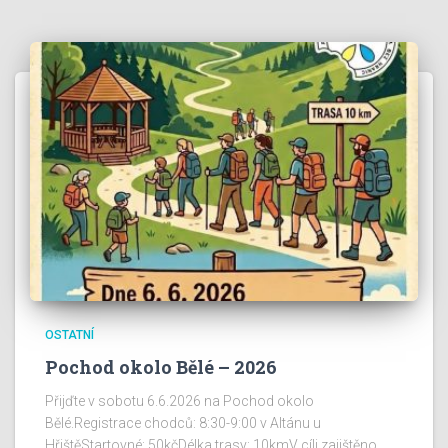
OSTATNÍ
Pochod okolo Bělé – 2026
Přijďte v sobotu 6.6.2026 na Pochod okolo
Bělé.Registrace chodců: 8:30-9:00 v Altánu u
HřištěStartovné: 50kčDélka trasy: 10kmV cíli zajištěno