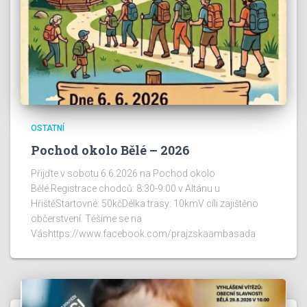
OSTATNÍ
Pochod okolo Bělé – 2026
Přijďte v sobotu 6.6.2026 na Pochod okolo
Bělé.Registrace chodců: 8:30-9:00 v Altánu u
HřištěStartovné: 50kčDélka trasy: 10kmV cíli zajištěno
občerstvení. Těšíme se na
Váshttps://www.facebook.com/prajzskaambasada