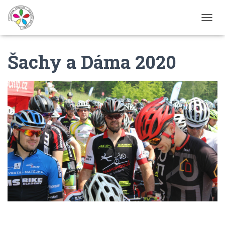
P
Ř
E
Šachy a Dáma 2020
P
N
O
U
T
N
A
V
I
G
A
C
I