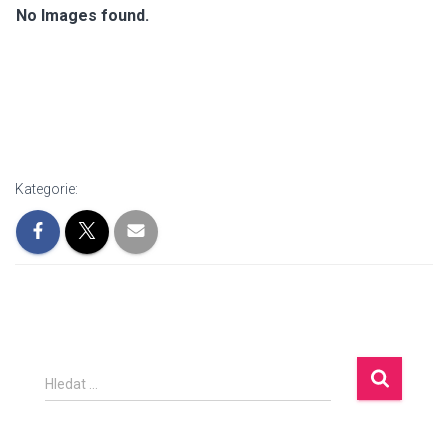
No Images found.
Kategorie:
V
Hledat …
y
h
l