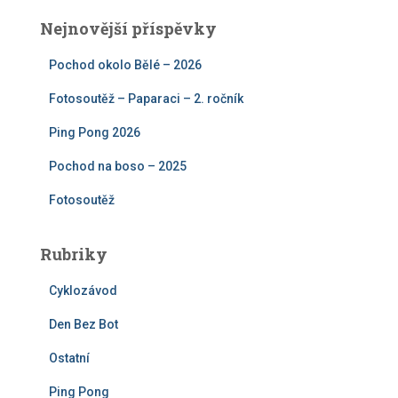
e
Nejnovější příspěvky
d
á
Pochod okolo Bělé – 2026
v
á
Fotosoutěž – Paparaci – 2. ročník
n
í
Ping Pong 2026
Pochod na boso – 2025
Fotosoutěž
Rubriky
Cyklozávod
Den Bez Bot
Ostatní
Ping Pong