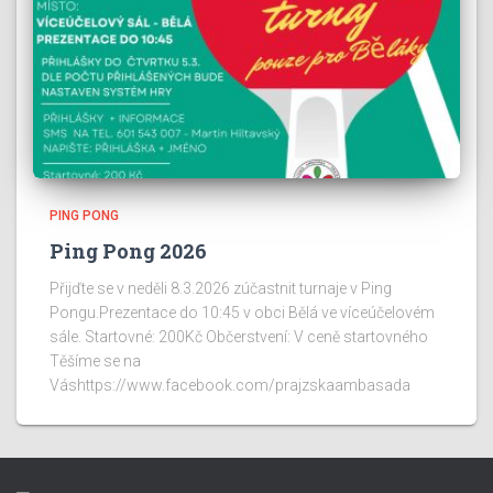
PING PONG
Ping Pong 2026
Přijďte se v neděli 8.3.2026 zúčastnit turnaje v Ping
Pongu.Prezentace do 10:45 v obci Bělá ve víceúčelovém
sále. Startovné: 200Kč Občerstvení: V ceně startovného
Těšíme se na
Váshttps://www.facebook.com/prajzskaambasada